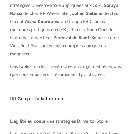
stratégies Drive-to-Store appliquées aux GSA,
Soraya
Raïssi
de chez KR Wavemaker,
Julien Saibene
de chez
Ikea et
Aisha Kourouma
du Groupe FBD sur les
meilleures pratiques en GSS ; et enfin
Tania Chir
des
Galeries Lafayette et
Perceval de Saint-Seine
de chez
Westfield Rise sur les enjeux propres aux grands
magasins.
Ces tables rondes furent riches en insights et réflexions,
que nous vous avons résumés en 3 points clés :
✍🏻
Ce qu’il fallait retenir
L’agilité au coeur des stratégies Drive-to-Store
Une bonne stratégie Drive-to-Store, c’est d’abord une