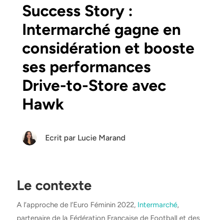
Success Story :
Intermarché gagne en
considération et booste
ses performances
Drive-to-Store avec
Hawk
Ecrit par
Lucie Marand
Le contexte
A l’approche de l’Euro Féminin 2022,
Intermarché
,
partenaire de la Fédération Française de Football et des