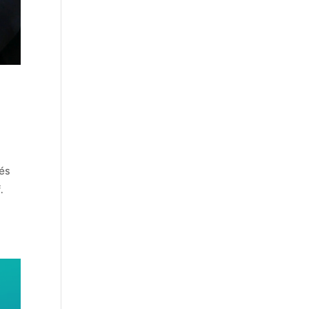
és
f.