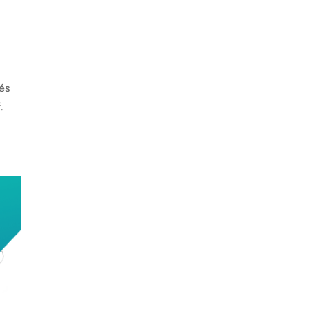
és
f.