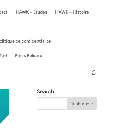
tact
HAWK – Études
HAWK – Histoire
olitique de confidentialité
é(e)
Press Release
Search